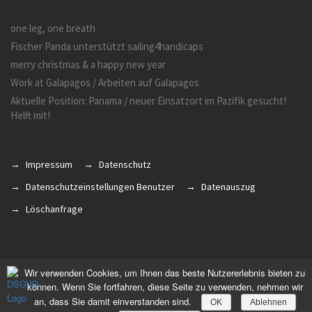
one leg, one breath
Fischer Panda unterstützt sailing4handicaps
merry christmas & a happy new year
Work at Galapagos / Arbeiten auf Galapagos
Aktuelle Position: Panama / neuer Einsatzort im Pazifik gesucht!
Helft mit!
Impressum
Datenschutz
Datenschutzeinstellungen Benutzer
Datenauszug
Löschanfrage
Wir verwenden Cookies, um Ihnen das beste Nutzererlebnis bieten zu
können. Wenn Sie fortfahren, diese Seite zu verwenden, nehmen wir
an, dass Sie damit einverstanden sind.
OK
Ablehnen