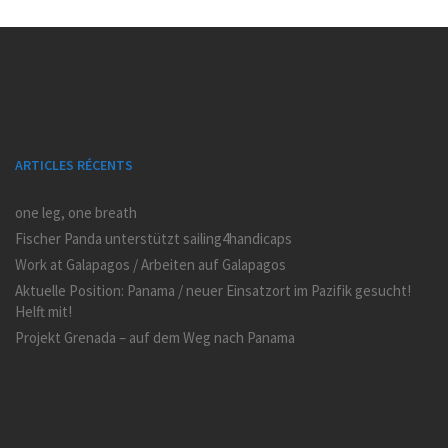
ARTICLES RÉCENTS
one leg, one breath
Fischer Panda unterstützt sailing4handicaps
Work at Galapagos / Arbeiten auf Galapagos
Aktuelle Position: Panama / neuer Einsatzort im Pazifik gesucht!
Helft mit!
Projekt Grenada – auf dem Weg nach Panama