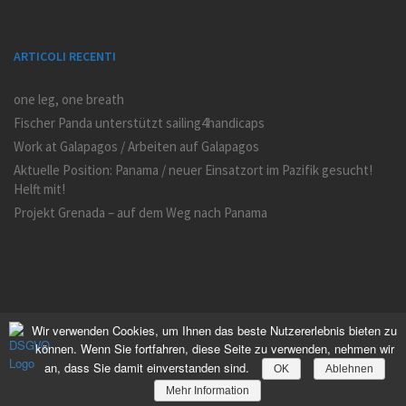
ARTICOLI RECENTI
one leg, one breath
Fischer Panda unterstützt sailing4handicaps
Work at Galapagos / Arbeiten auf Galapagos
Aktuelle Position: Panama / neuer Einsatzort im Pazifik gesucht!
Helft mit!
Projekt Grenada – auf dem Weg nach Panama
Wir verwenden Cookies, um Ihnen das beste Nutzererlebnis bieten zu
können. Wenn Sie fortfahren, diese Seite zu verwenden, nehmen wir
an, dass Sie damit einverstanden sind.
OK
Ablehnen
Mehr Information