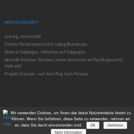
ARTICOLI RECENTI
one leg, one breath
Fischer Panda unterstützt sailing4handicaps
Work at Galapagos / Arbeiten auf Galapagos
Aktuelle Position: Panama / neuer Einsatzort im Pazifik gesucht!
Helft mit!
Projekt Grenada – auf dem Weg nach Panama
Wir verwenden Cookies, um Ihnen das beste Nutzererlebnis bieten zu
können. Wenn Sie fortfahren, diese Seite zu verwenden, nehmen wir
an, dass Sie damit einverstanden sind.
OK
Ablehnen
Mehr Information