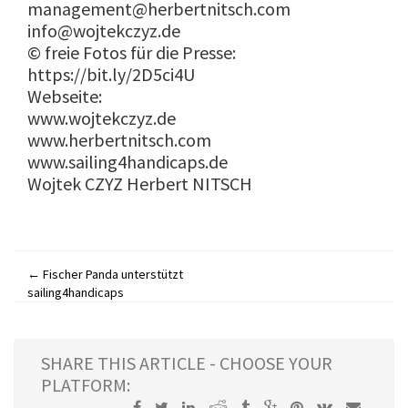
management@
herbertnitsch.com
info@
wojtekczyz.de
© freie Fotos für die Presse:
https://bit.ly/2D5ci4U
Webseite:
www.wojtekczyz.de
www.herbertnitsch.com
www.sailing4handicaps.de
Wojtek CZYZ Herbert NITSCH
←
Fischer Panda unterstützt
Post
sailing4handicaps
navigation
SHARE THIS ARTICLE - CHOOSE YOUR
PLATFORM: