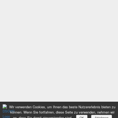
NEUESTE BEITRÄGE
one leg, one breath
Fischer Panda unterstützt sailing4handicaps
merry christmas & a happy new year
Work at Galapagos / Arbeiten auf Galapagos
Aktuelle Position: Panama / neuer Einsatzort im Pazifik gesucht!
Helft mit!
Impressum
Datenschutz
Datenschutzeinstellungen Benutzer
Datenauszug
Löschanfrage
Wir verwenden Cookies, um Ihnen das beste Nutzererlebnis bieten zu
können. Wenn Sie fortfahren, diese Seite zu verwenden, nehmen wir
an, dass Sie damit einverstanden sind.