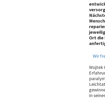
entwic
versorg
Nächste
Mensche
reparie
jeweili
Ort die
anferti
Wir fr
Wojtek C
Erfahrun
paralym
Leichtat
gewinne
in seine