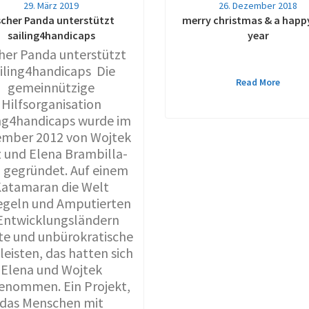
29. März 2019
26. Dezember 2018
scher Panda unterstützt
merry christmas & a happ
sailing4handicaps
year
cher Panda unterstützt
iling4handicaps Die
Read More
gemeinnützige
Hilfsorganisation
ing4handicaps wurde im
mber 2012 von Wojtek
 und Elena Brambilla-
 gegründet. Auf einem
atamaran die Welt
geln und Amputierten
 Entwicklungsländern
te und unbürokratische
 leisten, das hatten sich
Elena und Wojtek
enommen. Ein Projekt,
das Menschen mit