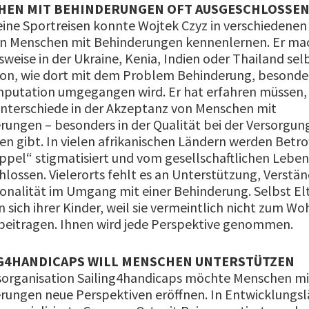
HEN MIT BEHINDERUNGEN OFT AUSGESCHLOSSE
eine Sportreisen konnte Wojtek Czyz in verschiedenen
en Menschen mit Behinderungen kennenlernen. Er ma
sweise in der Ukraine, Kenia, Indien oder Thailand selb
von, wie dort mit dem Problem Behinderung, besonder
mputation umgegangen wird. Er hat erfahren müssen, 
nterschiede in der Akzeptanz von Menschen mit
rungen – besonders in der Qualität bei der Versorgun
n gibt. In vielen afrikanischen Ländern werden Betro
üppel“ stigmatisiert und vom gesellschaftlichen Leben
lossen. Vielerorts fehlt es an Unterstützung, Verstän
ionalität im Umgang mit einer Behinderung. Selbst El
sich ihrer Kinder, weil sie vermeintlich nicht zum Wo
 beitragen. Ihnen wird jede Perspektive genommen.
G4HANDICAPS WILL MENSCHEN UNTERSTÜTZEN
fsorganisation Sailing4handicaps möchte Menschen mi
rungen neue Perspektiven eröffnen. In Entwicklungs