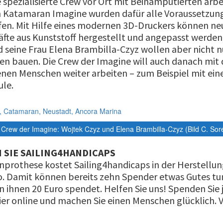
e spezialisierte Crew vor Ort mit Beinamputierten arbe
 Katamaran Imagine wurden dafür alle Voraussetzun
fen. Mit Hilfe eines modernen 3D-Druckers können ne
äfte aus Kunststoff hergestellt und angepasst werden
d seine Frau Elena Brambilla-Czyz wollen aber nicht n
en bauen. Die Crew der Imagine will auch danach mit
enen Menschen weiter arbeiten – zum Beispiel mit ein
ule.
 Crew der Imagine: Wojtek Czyz und Elena Brambilla-Czyz (Bild C. Sore
 SIE SAILING4HANDICAPS
inprothese kostet Sailing4handicaps in der Herstellun
o. Damit können bereits zehn Spender etwas Gutes tu
n ihnen 20 Euro spendet. Helfen Sie uns! Spenden Sie 
ier online und machen Sie einen Menschen glücklich. V