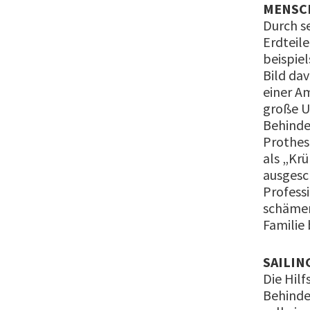
MENSC
Durch s
Erdteil
beispiel
Bild da
einer A
große U
Behinde
Prothese
als „Kr
ausgesch
Profess
schämen 
Familie
SAILIN
Die Hil
Behinde