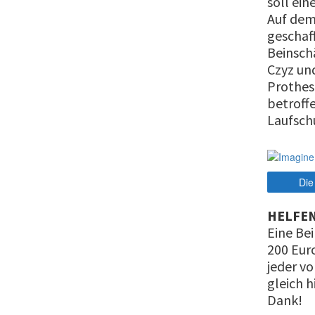
soll ein
Auf dem
geschaf
Beinsch
Czyz un
Prothes
betroff
Laufsch
Die
HELFEN
Eine Be
200 Eur
jeder vo
gleich h
Dank!