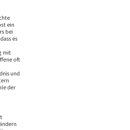
N
chte
st ein
s bei
dass es
g mit
ffene oft
dnis und
tern
hle der
t
ländern