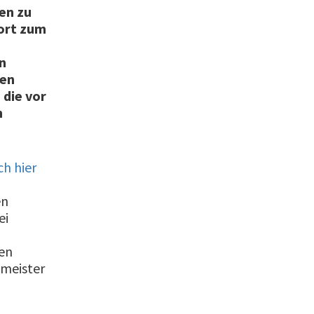
en zu
zort zum
n
den
die vor
n
ch hier
en
ei
len
ameister