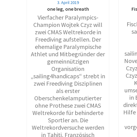
3. April 2019
one leg, one breath
Fi
Vierfacher Paralympics-
Fis
Champion Wojtek Czyz will
sa
zwei CMAS Weltrekorde in
Freediving aufstellen. Der
ehemalige Paralympische
sail
Athlet und Mitbegründer der
Nove
gemeinnützigen
Czyz
Organisation
Czyz
„sailing4handicaps“ strebt in
K
zwei Freediving Disziplinen
umse
als erster
in
Oberschenkelamputierter
direk
ohne Prothese zwei CMAS
Hilfe
Weltrekorde für behinderte
Sportler an. Die
vorg
Weltrekordversuche werden
in Tahiti, Französisch