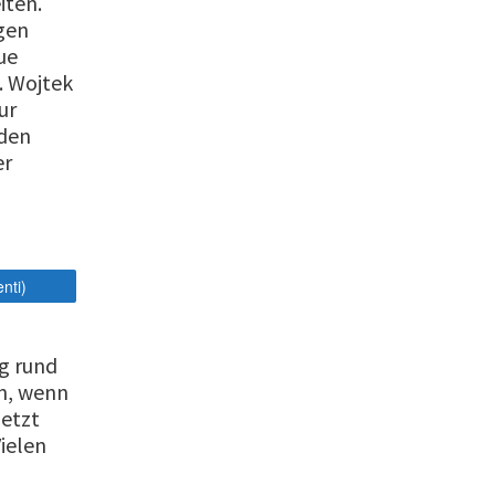
iten.
gen
ue
. Wojtek
ur
 den
er
nti)
g rund
n, wenn
jetzt
ielen