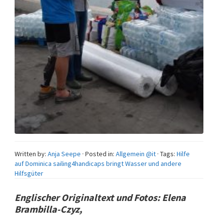
Written by:
Anja Seepe
· Posted in:
Allgemein @it
· Tags:
Hilfe
auf Dominica sailing4handicaps bringt Wasser und andere
Hilfsgüter
Englischer Originaltext und Fotos: Elena
Brambilla-Czyz,