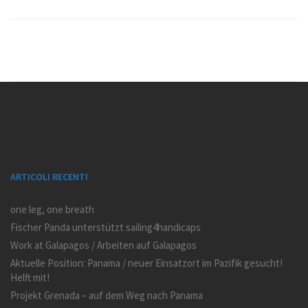
ARTICOLI RECENTI
one leg, one breath
Fischer Panda unterstützt sailing4handicaps
Work at Galapagos / Arbeiten auf Galapagos
Aktuelle Position: Panama / neuer Einsatzort im Pazifik gesucht!
Helft mit!
Projekt Grenada – auf dem Weg nach Panama